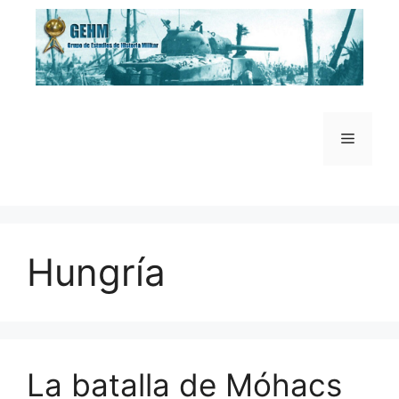
Saltar
al
contenido
Menú
Hungría
La batalla de Móhacs