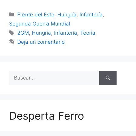
Categorías
Frente del Este
,
Hungría
,
Infantería
,
Segunda Guerra Mundial
Etiquetas
2GM
,
Hungría
,
Infantería
,
Teoría
Deja un comentario
Buscar:
Desperta Ferro