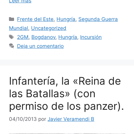
Leer más
Categorías
Frente del Este
,
Hungría
,
Segunda Guerra
Mundial
,
Uncategorized
Etiquetas
2GM
,
Bogdanov
,
Hungría
,
Incursión
Deja un comentario
Infantería, la «Reina de
las Batallas» (con
permiso de los panzer).
04/10/2013
por
Javier Veramendi B