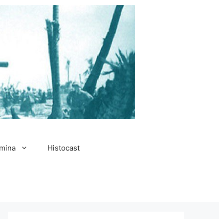
amina
Histocast