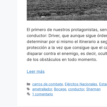
El primero de nuestros protagonistas, sent
conductor: Driver, que aunque sigue órden
determinar por si mismo el itinerario a s
protección a la vez que consigue que el 
disparar contra el enemigo, es decir, ocu
de los obstáculos en todo momento.
Leer más
Categorías
carros de combate
,
Ejércitos Nacionales
,
Esta
Etiquetas
ametrallador
,
Bocage
,
conductor
,
Sherman
1 comentario