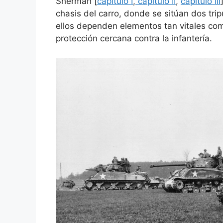
Sherman [
capítulo I
,
capítulo II
,
capítulo III
chasis del carro, donde se sitúan dos tri
ellos dependen elementos tan vitales como
protección cercana contra la infantería.