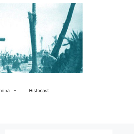
amina
Histocast