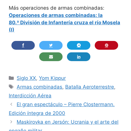
Más operaciones de armas combinadas:
Operaciones de armas combinadas: la
80.ª División de Infantería cruza el río Mosela
(I)
Categorías
Siglo XX
,
Yom Kippur
Etiquetas
Armas combinadas
,
Batalla Aeroterrestre
,
Interdicción Aérea
El gran espectáculo – Pierre Clostermann.
Edición íntegra de 2000
Maskirovka en Jersón: Ucrania y el arte del
engaño militar