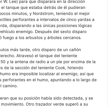
r W. Lee) para que disparara en la dirección
 el tanque que estaba detrás de él pudieran
 pocos minutos, y Nordstrom, teniendo el mejor
tiles perforantes a intervalos de cinco yardas a
ierda, disparando a las únicas posiciones lógicas
vehículo enemigo. Después del sexto disparo
ó fuego a los arbustos y árboles cercanos.
nutos más tarde, otro disparo de un cañón
derecho. Atravesó el tanque del teniente
.50 y la antena de radio a un pie por encima de la
es de la sección del teniente Cook, hiriendo
umo era imposible localizar al enemigo, así que
 perforantes en el humo, apuntando a lo largo de
el camino.
yeran que su posición había sido detectada, y se
l movimiento. Otro trazador verde superó a su