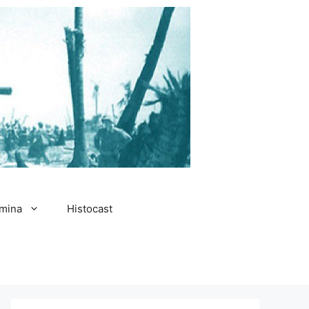
amina
Histocast