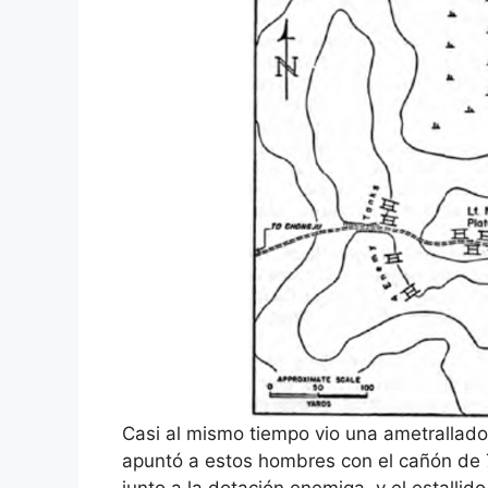
Casi al mismo tiempo vio una ametrallad
apuntó a estos hombres con el cañón de 7
junto a la dotación enemiga, y el estallid