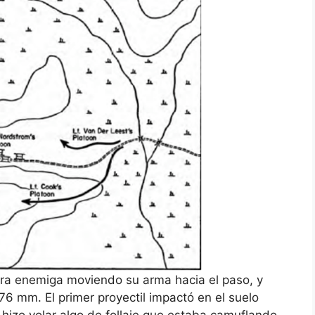
ora enemiga moviendo su arma hacia el paso, y
6 mm. El primer proyectil impactó en el suelo
o hizo volar algo de follaje que estaba camuflando