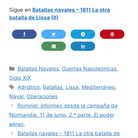
Sigue en
Batallas navales – 1811 La otra
batalla de Lissa (II)
Categorías
Batallas Navales
,
Guerras Napoleónicas
,
Siglo XIX
Etiquetas
Adriático
,
Batallas
,
Lissa
,
Mediterráneo
,
Naval
,
Operaciones
Rommel, informes desde la campaña de
Normandía. 11 de junio, 2.ª parte. El poder
aéreo.
Batallas navales – 1811 La otra batalla de