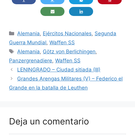
Categorías
Alemania
,
Ejércitos Nacionales
,
Segunda
Guerra Mundial
,
Waffen SS
Etiquetas
Alemania
,
Götz von Berlichingen
,
Panzergrenadiere
,
Waffen SS
LENINGRADO – Ciudad sitiada (III)
Grandes Arengas Militares (V) – Federico el
Grande en la batalla de Leuthen
Deja un comentario