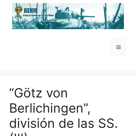
Saltar
al
contenido
Menú
“Götz von
Berlichingen”,
división de las SS.