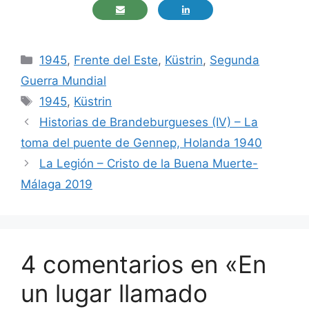
Categorías
1945
,
Frente del Este
,
Küstrin
,
Segunda
Guerra Mundial
Etiquetas
1945
,
Küstrin
Historias de Brandeburgueses (IV) – La
toma del puente de Gennep, Holanda 1940
La Legión – Cristo de la Buena Muerte-
Málaga 2019
4 comentarios en «En
un lugar llamado