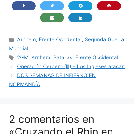
Categorías
Arnhem
,
Frente Occidental
,
Segunda Guerra
Mundial
Etiquetas
2GM
,
Arnhem
,
Batallas
,
Frente Occidental
Operación Cerbero (III) – Los Ingleses atacan
DOS SEMANAS DE INFIERNO EN
NORMANDÍA
2 comentarios en
«Cruzando el Rhin en