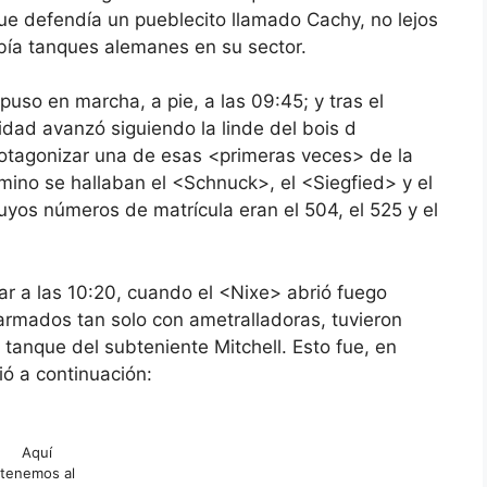
 que defendía un pueblecito llamado Cachy, no lejos
abía tanques alemanes en su sector.
puso en marcha, a pie, a las 09:45; y tras el
dad avanzó siguiendo la linde del bois d
rotagonizar una de esas <primeras veces> de la
camino se hallaban el <Schnuck>, el <Siegfied> y el
cuyos números de matrícula eran el 504, el 525 y el
las 10:20, cuando el <Nixe> abrió fuego
armados tan solo con ametralladoras, tuvieron
l tanque del subteniente Mitchell. Esto fue, en
ió a continuación:
Aquí
tenemos al