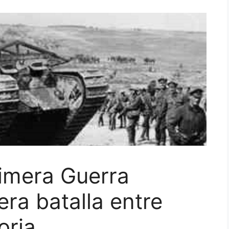
rimera Guerra
era batalla entre
oria.