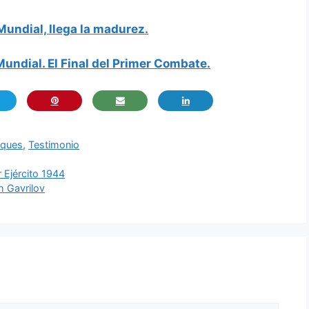
undial, llega la madurez.
undial. El Final del Primer Combate.
nques
,
Testimonio
r Ejército 1944
h Gavrilov