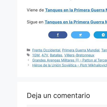
Viene de
Tanques en la Primera Guerra M
Sigue en
Tanques en la Primera Guerra M
Categorías
Frente Occidental
,
Primera Guerra Mundial
,
Ta
Etiquetas
1GM
,
A7V
,
Batallas
,
Villiers-Bretonneux
Grandes Arengas Militares (I) – Patton al Terce
Héroe de la Unión Soviética – Piotr Mikhailovic
Deja un comentario