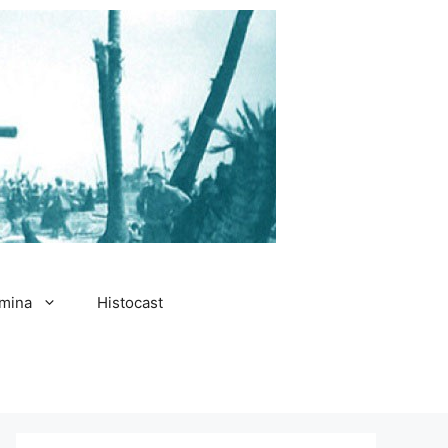
amina
Histocast