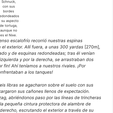
Schnuck,
con sus
bordes
redondeados
y su aspecto
de tortuga,
aunque no
es el Nixe.
 escalofrío recorrió nuestras espinas
 el exterior. Allí fuera, a unas 300 yardas
[270m]
,
do y de esquinas redondeadas; tras él venían
 izquierda y por la derecha, se arrastraban dos
 fin! Ahí teníamos a nuestros rivales. ¡Por
 enfrentaban a los tanques!
libras se agacharon sobre el suelo con sus
cargaron sus cañones llenos de expectación.
g, abriéndonos paso por las líneas de trincheras
e la pequeña cintura protectora de alambre de
o derecho, escrutando el exterior a través de su