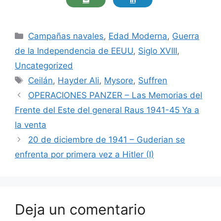
Categorías
Campañas navales
,
Edad Moderna
,
Guerra
de la Independencia de EEUU
,
Siglo XVIII
,
Uncategorized
Etiquetas
Ceilán
,
Hayder Ali
,
Mysore
,
Suffren
OPERACIONES PANZER – Las Memorias del
Frente del Este del general Raus 1941-45 Ya a
la venta
20 de diciembre de 1941 – Guderian se
enfrenta por primera vez a Hitler (I)
Deja un comentario