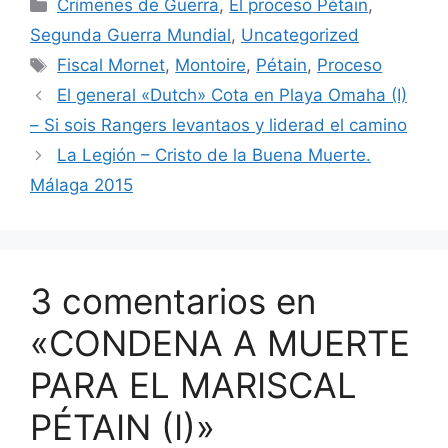
Categorías
Crímenes de Guerra
,
El proceso Pétain
,
Segunda Guerra Mundial
,
Uncategorized
Etiquetas
Fiscal Mornet
,
Montoire
,
Pétain
,
Proceso
El general «Dutch» Cota en Playa Omaha (I)
– Si sois Rangers levantaos y liderad el camino
La Legión – Cristo de la Buena Muerte.
Málaga 2015
3 comentarios en
«CONDENA A MUERTE
PARA EL MARISCAL
PÉTAIN (I)»