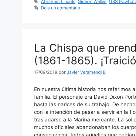
Etiquetas
Abraham Lincoln
,
Gideon Welles
,
USS Powhat
Deja un comentario
La Chispa que prend
(1861-1865). ¡Traició
17/09/2018
por
Javier Veramendi B
En nuestra última historia nos referimos 
familia. El personaje era David Dixon Por
hasta las narices de su trabajo. De hecho,
con la intención de pasar a servir en la fl
trasladarse a la Marina mercante. La soli
muchos oficiales abandonaban los cuerpos
consecuencia, todos aquellos que pedían 