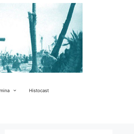
amina
Histocast