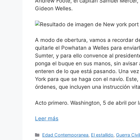
Andrew Foote, el capitán Samuel Mercer, 
Gideon Welles.
A modo de obertura, vamos a recordar de 
quitarle el Powhatan a Welles para enviar
Sumter, y para ello convence al president
ponga el buque en sus manos, sin avisar 
enteren de lo que está pasando. Una vez
York para que se haga con el navío. Este,
órdenes, que incluyen una instrucción vit
Acto primero. Washington, 5 de abril por l
Leer más
Categorías
Edad Contemporanea
,
El estallido
,
Guerra Civi