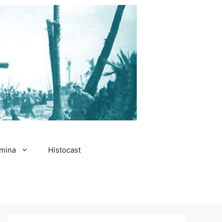
amina
Histocast