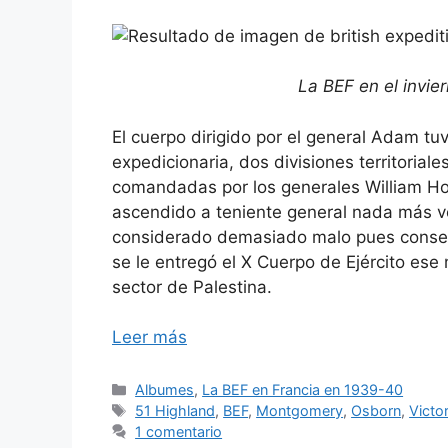
La BEF en el invie
El cuerpo dirigido por el general Adam tu
expedicionaria, dos divisiones territorial
comandadas por los generales William H
ascendido a teniente general nada más v
considerado demasiado malo pues conse
se le entregó el X Cuerpo de Ejército ese 
sector de Palestina.
Leer más
Categorías
Albumes
,
La BEF en Francia en 1939-40
Etiquetas
51 Highland
,
BEF
,
Montgomery
,
Osborn
,
Victo
1 comentario