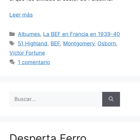
Leer más
Categorías
Albumes
,
La BEF en Francia en 1939-40
Etiquetas
51 Highland
,
BEF
,
Montgomery
,
Osborn
,
Victor Fortune
1 comentario
Buscar:
Desperta Ferro