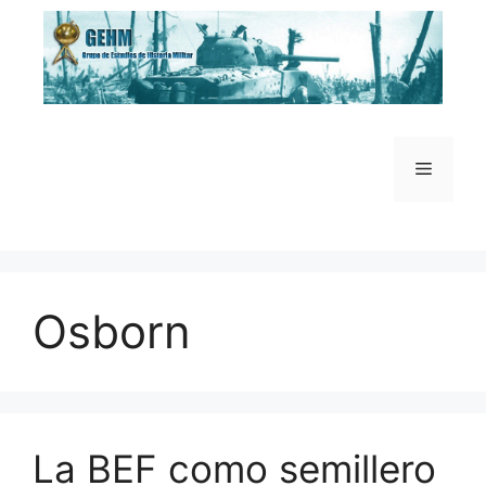
Saltar
al
contenido
Menú
Osborn
La BEF como semillero