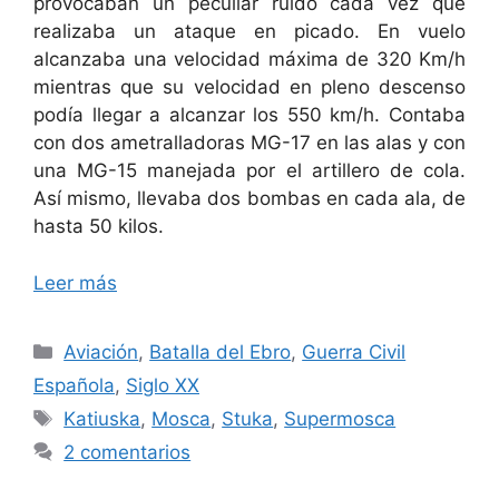
provocaban un peculiar ruido cada vez que
realizaba un ataque en picado. En vuelo
alcanzaba una velocidad máxima de 320 Km/h
mientras que su velocidad en pleno descenso
podía llegar a alcanzar los 550 km/h. Contaba
con dos ametralladoras MG-17 en las alas y con
una MG-15 manejada por el artillero de cola.
Así mismo, llevaba dos bombas en cada ala, de
hasta 50 kilos.
Leer más
Categorías
Aviación
,
Batalla del Ebro
,
Guerra Civil
Española
,
Siglo XX
Etiquetas
Katiuska
,
Mosca
,
Stuka
,
Supermosca
2 comentarios