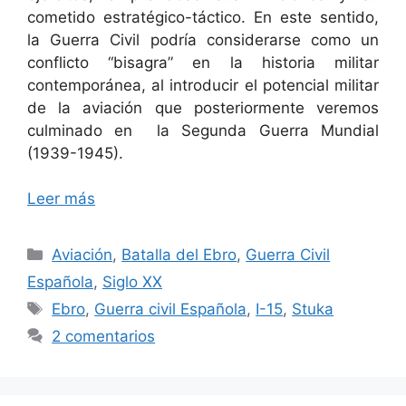
cometido estratégico-táctico. En este sentido,
la Guerra Civil podría considerarse como un
conflicto “bisagra” en la historia militar
contemporánea, al introducir el potencial militar
de la aviación que posteriormente veremos
culminado en la Segunda Guerra Mundial
(1939-1945).
Leer más
Categorías
Aviación
,
Batalla del Ebro
,
Guerra Civil
Española
,
Siglo XX
Etiquetas
Ebro
,
Guerra civil Española
,
I-15
,
Stuka
2 comentarios