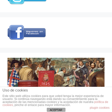
Uso de cookies
Este sitio web utiliza cookies para que usted tenga la mejor experiencia de
usuario. Si continúa navegando está dando su consentimiento para la
© 2026 Grupo de Estudios de Historia Militar
aceptación de las mencionadas cookies y la aceptación de nuestra
política de
• Creado con
GeneratePress
cookies
, pinche el enlace para mayor información.
plugin cookies
ACEPTAR