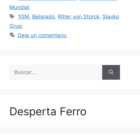
Mundial
Etiquetas
1GM
,
Belgrado
,
Ritter von Storck
,
Slavko
Gruic
Deja un comentario
Buscar:
Desperta Ferro