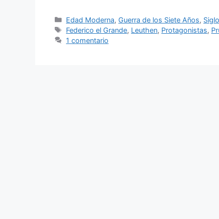
Categorías
Edad Moderna
,
Guerra de los Siete Años
,
Siglo
Etiquetas
Federico el Grande
,
Leuthen
,
Protagonistas
,
Pr
1 comentario