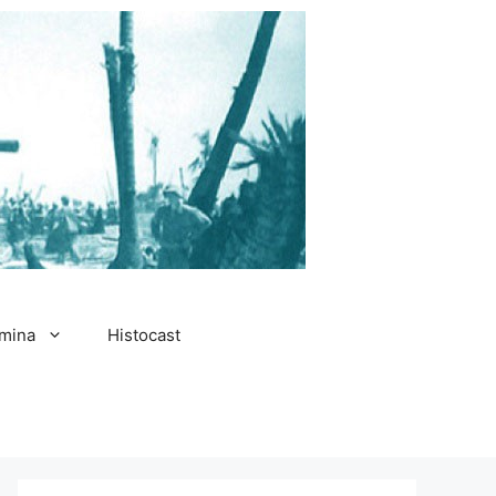
amina
Histocast