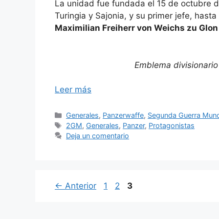
La unidad fue fundada el 15 de octubre 
Turingia y Sajonia, y su primer jefe, hast
Maximilian Freiherr von Weichs zu Glon 
Emblema divisionario
Leer más
Categorías
Generales
,
Panzerwaffe
,
Segunda Guerra Mund
Etiquetas
2GM
,
Generales
,
Panzer
,
Protagonistas
Deja un comentario
Página
Página
Página
←
Anterior
1
2
3