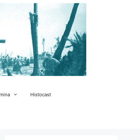
amina
Histocast