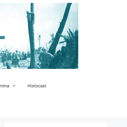
amina
Histocast