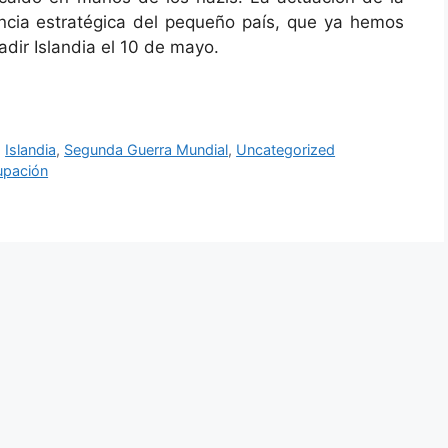
ancia estratégica del pequeño país, que ya hemos
adir Islandia el 10 de mayo.
,
Islandia
,
Segunda Guerra Mundial
,
Uncategorized
upación