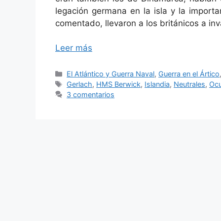
legación germana en la isla y la import
comentado, llevaron a los británicos a inv
Leer más
Categorías
El Atlántico y Guerra Naval
,
Guerra en el Ártico
Etiquetas
Gerlach
,
HMS Berwick
,
Islandia
,
Neutrales
,
Oc
3 comentarios