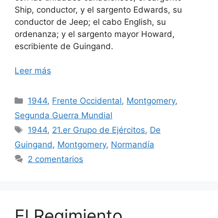
Ship, conductor, y el sargento Edwards, su
conductor de Jeep; el cabo English, su
ordenanza; y el sargento mayor Howard,
escribiente de Guingand.
Leer más
Categorías
1944
,
Frente Occidental
,
Montgomery
,
Segunda Guerra Mundial
Etiquetas
1944
,
21.er Grupo de Ejércitos
,
De
Guingand
,
Montgomery
,
Normandía
2 comentarios
El Regimiento