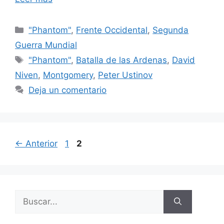
Categorías
"Phantom"
,
Frente Occidental
,
Segunda
Guerra Mundial
Etiquetas
"Phantom"
,
Batalla de las Ardenas
,
David
Niven
,
Montgomery
,
Peter Ustinov
Deja un comentario
Página
Página
←
Anterior
1
2
Buscar: