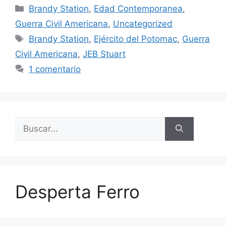
Categorías
Brandy Station
,
Edad Contemporanea
,
Guerra Civil Americana
,
Uncategorized
Etiquetas
Brandy Station
,
Ejército del Potomac
,
Guerra
Civil Americana
,
JEB Stuart
1 comentario
Buscar:
Desperta Ferro