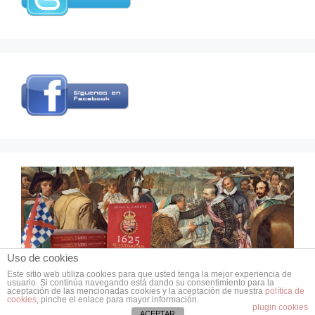
Uso de cookies
Este sitio web utiliza cookies para que usted tenga la mejor experiencia de
usuario. Si continúa navegando está dando su consentimiento para la
© 2026 Grupo de Estudios de Historia Militar
aceptación de las mencionadas cookies y la aceptación de nuestra
política de
cookies
, pinche el enlace para mayor información.
• Creado con
GeneratePress
plugin cookies
ACEPTAR