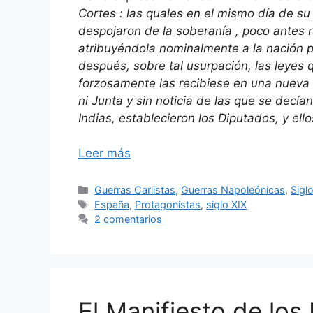
Cortes : las quales en el mismo día de su 
despojaron de la soberanía , poco antes 
atribuyéndola nominalmente a la nación pa
después, sobre tal usurpación, las leyes 
forzosamente las recibiese en una nueva 
ni Junta y sin noticia de las que se decí
Indias, establecieron los Diputados, y el
Leer más
Categorías
Guerras Carlistas
,
Guerras Napoleónicas
,
Sigl
Etiquetas
España
,
Protagonistas
,
siglo XIX
2 comentarios
El Manifiesto de los 