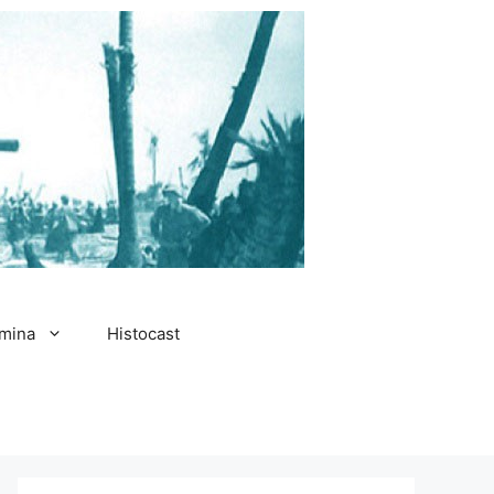
amina
Histocast