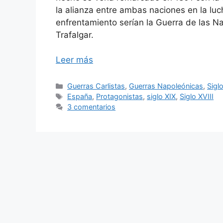
la alianza entre ambas naciones en la luc
enfrentamiento serían la Guerra de las Na
Trafalgar.
Leer más
Categorías
Guerras Carlistas
,
Guerras Napoleónicas
,
Sigl
Etiquetas
España
,
Protagonistas
,
siglo XIX
,
Siglo XVIII
3 comentarios