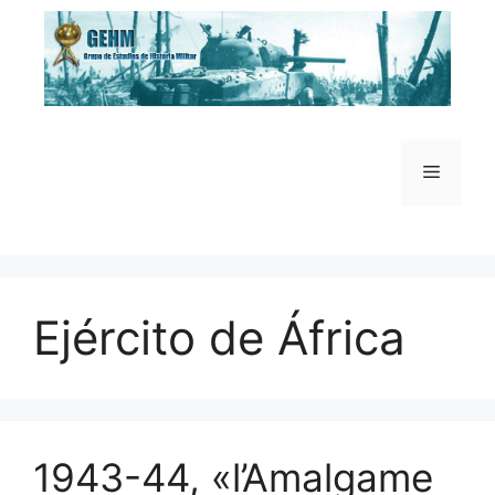
Saltar
al
contenido
Menú
Ejército de África
1943-44, «l’Amalgame