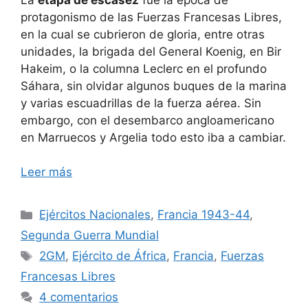
protagonismo de las Fuerzas Francesas Libres,
en la cual se cubrieron de gloria, entre otras
unidades, la brigada del General Koenig, en Bir
Hakeim, o la columna Leclerc en el profundo
Sáhara, sin olvidar algunos buques de la marina
y varias escuadrillas de la fuerza aérea. Sin
embargo, con el desembarco angloamericano
en Marruecos y Argelia todo esto iba a cambiar.
Leer más
Categorías
Ejércitos Nacionales
,
Francia 1943-44
,
Segunda Guerra Mundial
Etiquetas
2GM
,
Ejército de África
,
Francia
,
Fuerzas
Francesas Libres
4 comentarios