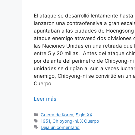
El ataque se desarrolló lentamente hasta 
lanzaron una contraofensiva a gran escala
apuntaban a las ciudades de Hoengsong y
ataque enemigo atravesó dos divisiones d
las Naciones Unidas en una retirada que hi
entre 5 y 20 millas. Antes del ataque chi
por delante del perímetro de Chipyong-ni
unidades se dirigían al sur, a veces lucha
enemigo, Chipyong-ni se convirtió en un ab
Cuerpo.
Leer más
Categorías
Guerra de Korea
,
Siglo XX
Etiquetas
1951
,
Chipyong-ni
,
X Cuerpo
Deja un comentario