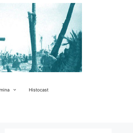
amina
Histocast