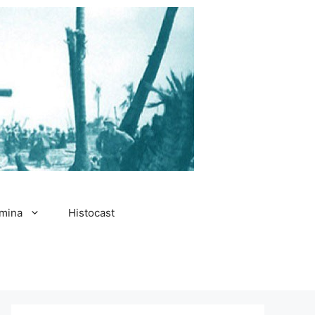
amina
Histocast