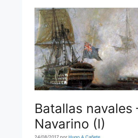
Batallas navales
Navarino (I)
24/08/2017
por
Hugo A Cañete