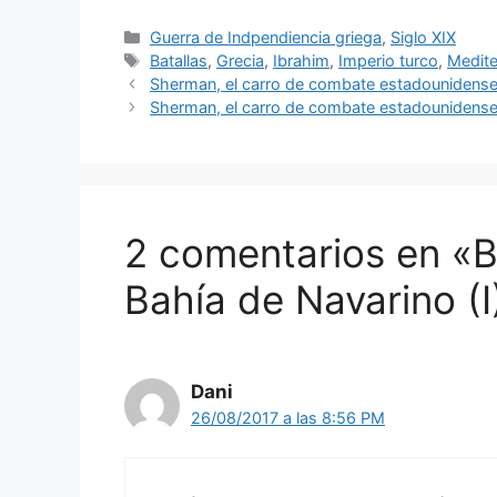
Categorías
Guerra de Indpendiencia griega
,
Siglo XIX
Etiquetas
Batallas
,
Grecia
,
Ibrahim
,
Imperio turco
,
Medite
Sherman, el carro de combate estadounidense 
Sherman, el carro de combate estadounidense 
2 comentarios en «B
Bahía de Navarino (I
Dani
26/08/2017 a las 8:56 PM