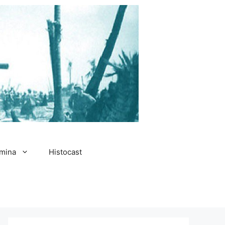
amina
Histocast