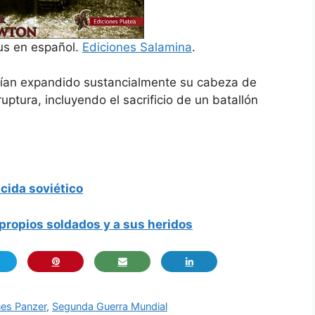
us en español.
Ediciones Salamina
.
abían expandido sustancialmente su cabeza de
ptura, incluyendo el sacrificio de un batallón
icida soviético
 propios soldados y a sus heridos
es Panzer
,
Segunda Guerra Mundial