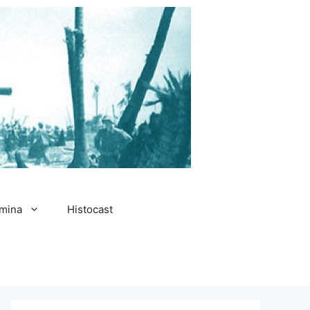
amina
Histocast