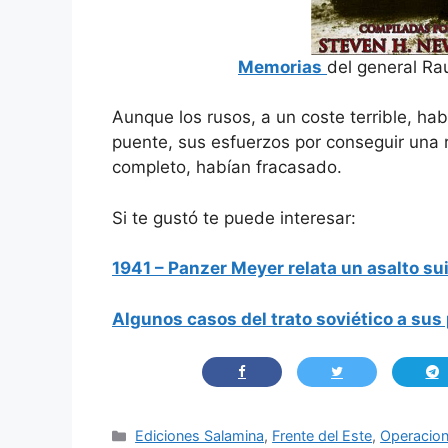
Memorias
del general Ra
Aunque los rusos, a un coste terrible, h
puente, sus esfuerzos por conseguir una ru
completo, habían fracasado.
Si te gustó te puede interesar:
1941 – Panzer Meyer relata un asalto su
Algunos casos del trato soviético a sus
Categorías
Ediciones Salamina
,
Frente del Este
,
Operacion