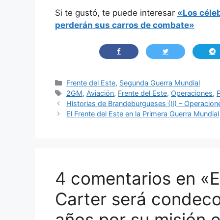
Si te gustó, te puede interesar
«Los céleb
perderán sus carros de combate»
Categorías
Frente del Este
,
Segunda Guerra Mundial
Etiquetas
2GM
,
Aviación
,
Frente del Este
,
Operaciones
,
Historias de Brandeburgueses (II) – Operacione
El Frente del Este en la Primera Guerra Mundial
4 comentarios en «El
Carter será condec
años por su misión