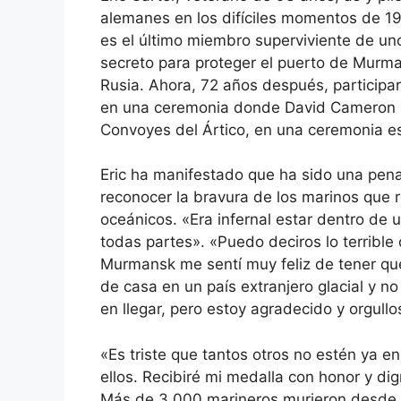
alemanes en los difíciles momentos de 194
es el último miembro superviviente de un
secreto para proteger el puerto de Murma
Rusia. Ahora, 72 años después, participa
en una ceremonia donde David Cameron le
Convoyes del Ártico, en una ceremonia es
Eric ha manifestado que ha sido una pena
reconocer la bravura de los marinos que 
oceánicos. «Era infernal estar dentro d
todas partes». «Puedo deciros lo terrib
Murmansk me sentí muy feliz de tener que
de casa en un país extranjero glacial y n
en llegar, pero estoy agradecido y orgullo
«Es triste que tantos otros no estén ya 
ellos. Recibiré mi medalla con honor y d
Más de 3.000 marineros murieron desde 1