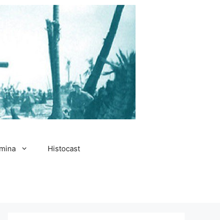
amina
Histocast