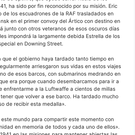
1, ha sido por fin reconocido por su misión. Eric
o de los escuadrones de la RAF trasladados en
nsk en el primer convoy del Ártico con destino en
rá junto con otros veteranos de esos oscuros días
s impondrá la largamente debida Estrella de los
pecial en Downing Street.
 que el gobierno haya tardado tanto tiempo en
regularmente arriesgaron sus vidas en estos viajes
e uno de esos barcos, con submarinos medrando en
le que era porque cuando desembarcamos para ir a
 enfrentarme a la Luftwaffe a cientos de millas
o tener que volver a ese barco. Ha tardado mucho
so de recibir esta medalla».
en este mundo para compartir este momento con
ignidad en memoria de todos y cada uno de ellos».
941 en las misiones para mantener abiertas las