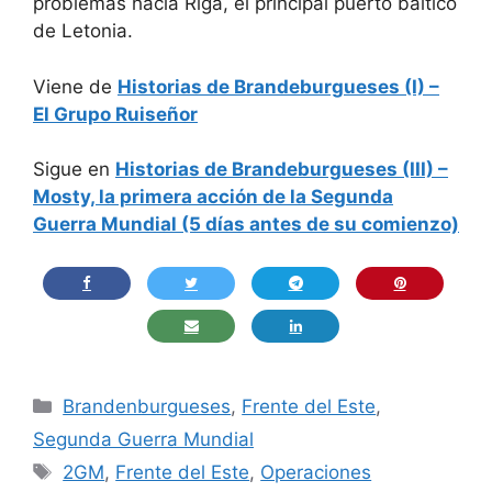
problemas hacia Riga, el principal puerto báltico
de Letonia.
Viene de
Historias de Brandeburgueses (I) –
El Grupo Ruiseñor
Sigue en
Historias de Brandeburgueses (III) –
Mosty, la primera acción de la Segunda
Guerra Mundial (5 días antes de su comienzo)
Categorías
Brandenburgueses
,
Frente del Este
,
Segunda Guerra Mundial
Etiquetas
2GM
,
Frente del Este
,
Operaciones