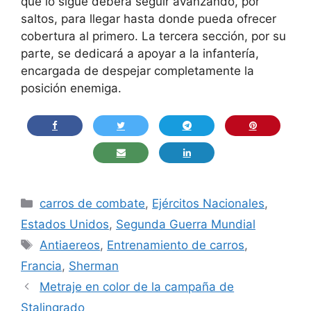
que lo sigue deberá seguir avanzando, por
saltos, para llegar hasta donde pueda ofrecer
cobertura al primero. La tercera sección, por su
parte, se dedicará a apoyar a la infantería,
encargada de despejar completamente la
posición enemiga.
Categorías
carros de combate
,
Ejércitos Nacionales
,
Estados Unidos
,
Segunda Guerra Mundial
Etiquetas
Antiaereos
,
Entrenamiento de carros
,
Francia
,
Sherman
Metraje en color de la campaña de
Stalingrado