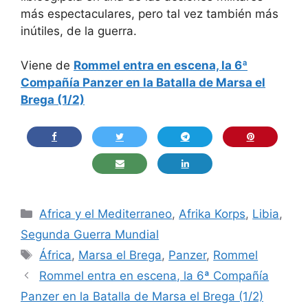
más espectaculares, pero tal vez también más
inútiles, de la guerra.
Viene de
Rommel entra en escena, la 6ª
Compañía Panzer en la Batalla de Marsa el
Brega (1/2)
Categorías
Africa y el Mediterraneo
,
Afrika Korps
,
Libia
,
Segunda Guerra Mundial
Etiquetas
África
,
Marsa el Brega
,
Panzer
,
Rommel
Rommel entra en escena, la 6ª Compañía
Panzer en la Batalla de Marsa el Brega (1/2)