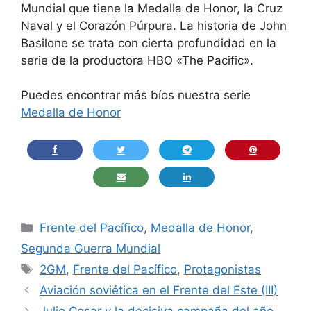
Mundial que tiene la Medalla de Honor, la Cruz
Naval y el Corazón Púrpura. La historia de John
Basilone se trata con cierta profundidad en la
serie de la productora HBO «The Pacific».
Puedes encontrar más bíos nuestra serie
Medalla de Honor
Categorías
Frente del Pacífico
,
Medalla de Honor
,
Segunda Guerra Mundial
Etiquetas
2GM
,
Frente del Pacífico
,
Protagonistas
Aviación soviética en el Frente del Este (III)
Julio Cesar y la decisiva campaña del año