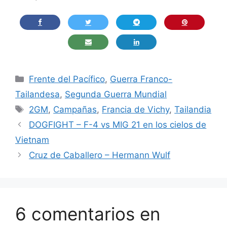
Categorías
Frente del Pacífico
,
Guerra Franco-
Tailandesa
,
Segunda Guerra Mundial
Etiquetas
2GM
,
Campañas
,
Francia de Vichy
,
Tailandia
DOGFIGHT – F-4 vs MIG 21 en los cielos de
Vietnam
Cruz de Caballero – Hermann Wulf
6 comentarios en