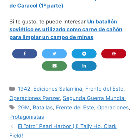
de Caracol (1ª parte)
Si te gustó, te puede interesar
Un batallón
soviético es utilizado como carne de cañón
para limpiar un campo de minas
Categorías
1942
,
Ediciones Salamina
,
Frente del Este
,
Operaciones Panzer
,
Segunda Guerra Mundial
Etiquetas
2GM
,
Batallas
,
Frente del Este
,
Operaciones
,
Protagonistas
El “otro” Pearl Harbor (II) Tally Ho, Clark
Field!