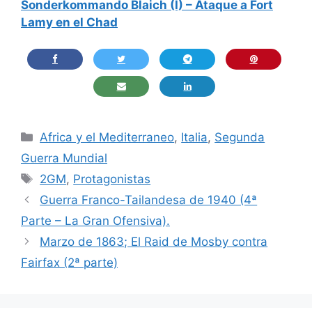
Sonderkommando Blaich (I) – Ataque a Fort
Lamy en el Chad
Categorías
Africa y el Mediterraneo
,
Italia
,
Segunda
Guerra Mundial
Etiquetas
2GM
,
Protagonistas
Guerra Franco-Tailandesa de 1940 (4ª
Parte – La Gran Ofensiva).
Marzo de 1863; El Raid de Mosby contra
Fairfax (2ª parte)