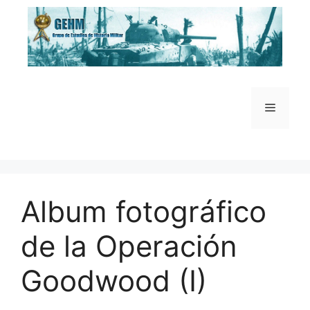
Saltar
al
contenido
Menú
Album fotográfico
de la Operación
Goodwood (I)