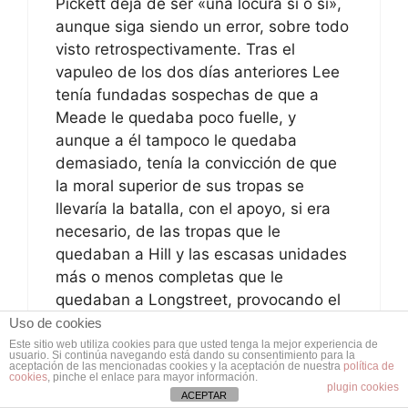
Pickett deja de ser «una locura si o si»,
aunque siga siendo un error, sobre todo
visto retrospectivamente. Tras el
vapuleo de los dos días anteriores Lee
tenía fundadas sospechas de que a
Meade le quedaba poco fuelle, y
aunque a él tampoco le quedaba
demasiado, tenía la convicción de que
la moral superior de sus tropas se
llevaría la batalla, con el apoyo, si era
necesario, de las tropas que le
quedaban a Hill y las escasas unidades
más o menos completas que le
quedaban a Longstreet, provocando el
derrumbe del centro federal y la
Uso de cookies
victoria.
Este sitio web utiliza cookies para que usted tenga la mejor experiencia de
usuario. Si continúa navegando está dando su consentimiento para la
Desgraciadamente, por primera vez se
aceptación de las mencionadas cookies y la aceptación de nuestra
política de
cookies
, pinche el enlace para mayor información.
plugin cookies
enfrentaba a un general muy seguro de
ACEPTAR