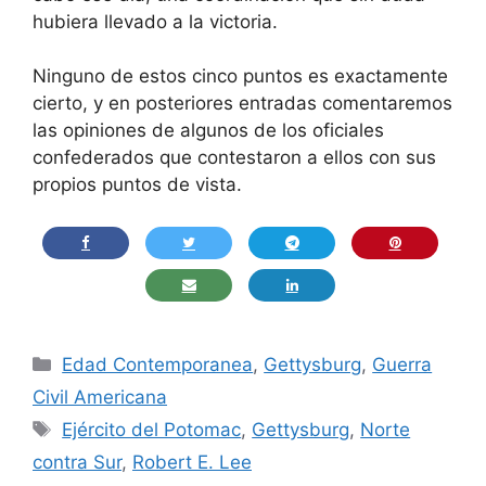
hubiera llevado a la victoria.
Ninguno de estos cinco puntos es exactamente
cierto, y en posteriores entradas comentaremos
las opiniones de algunos de los oficiales
confederados que contestaron a ellos con sus
propios puntos de vista.
Categorías
Edad Contemporanea
,
Gettysburg
,
Guerra
Civil Americana
Etiquetas
Ejército del Potomac
,
Gettysburg
,
Norte
contra Sur
,
Robert E. Lee