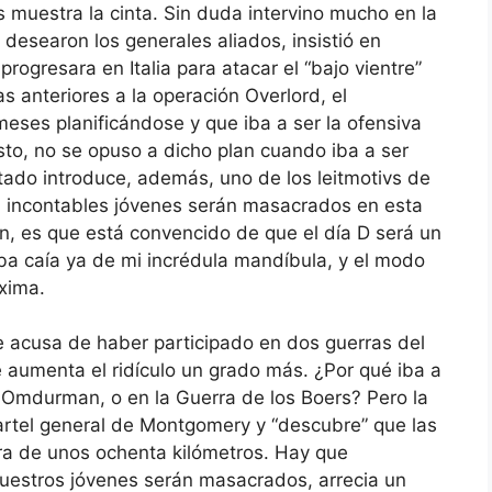
s muestra la cinta. Sin duda intervino mucho en la
 desearon los generales aliados, insistió en
rogresara en Italia para atacar el “bajo vientre”
s anteriores a la operación Overlord, el
ses planificándose y que iba a ser la ofensiva
sto, no se opuso a dicho plan cuando iba a ser
ado introduce, además, uno de los leitmotivs de
a: incontables jóvenes serán masacrados en esta
an, es que está convencido de que el día D será un
aba caía ya de mi incrédula mandíbula, y el modo
áxima.
e acusa de haber participado en dos guerras del
de aumenta el ridículo un grado más. ¿Por qué iba a
 Omdurman, o en la Guerra de los Boers? Pero la
uartel general de Montgomery y “descubre” que las
a de unos ochenta kilómetros. Hay que
estros jóvenes serán masacrados, arrecia un