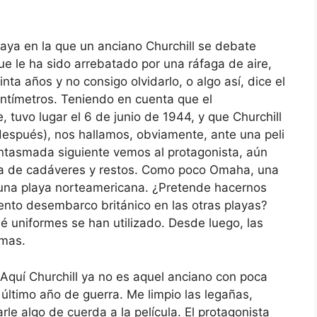
aya en la que un anciano Churchill se debate
 le ha sido arrebatado por una ráfaga de aire,
nta años y no consigo olvidarlo, o algo así, dice el
ntímetros. Teniendo en cuenta que el
 tuvo lugar el 6 de junio de 1944, y que Churchill
 después), nos hallamos, obviamente, ante una peli
antasmada siguiente vemos al protagonista, aún
ta de cadáveres y restos. Como poco Omaha, una
una playa norteamericana. ¿Pretende hacernos
ruento desembarco británico en las otras playas?
é uniformes se han utilizado. Desde luego, las
imas.
 Aquí Churchill ya no es aquel anciano con poca
l último año de guerra. Me limpio las legañas,
le algo de cuerda a la película. El protagonista