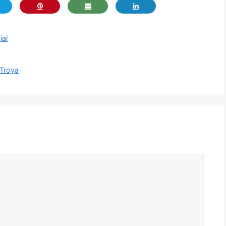
ial
 Troya