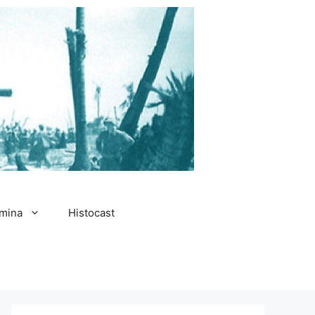
amina
Histocast