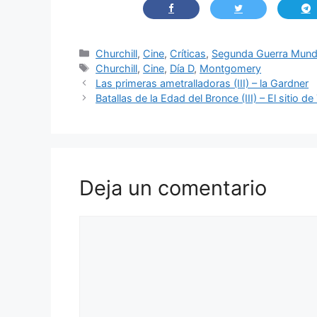
Categorías
Churchill
,
Cine
,
Críticas
,
Segunda Guerra Mund
Etiquetas
Churchill
,
Cine
,
Día D
,
Montgomery
Las primeras ametralladoras (III) – la Gardner
Batallas de la Edad del Bronce (III) – El sitio de
Deja un comentario
Comentario