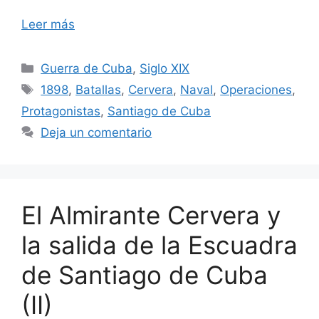
Leer más
Categorías
Guerra de Cuba
,
Siglo XIX
Etiquetas
1898
,
Batallas
,
Cervera
,
Naval
,
Operaciones
,
Protagonistas
,
Santiago de Cuba
Deja un comentario
El Almirante Cervera y
la salida de la Escuadra
de Santiago de Cuba
(II)