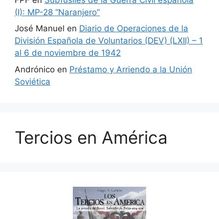
(I): MP-28 “Naranjero”
José Manuel
en
Diario de Operaciones de la
División Española de Voluntarios (DEV) (LXII) – 1
al 6 de noviembre de 1942
Andrónico
en
Préstamo y Arriendo a la Unión
Soviética
Tercios en América