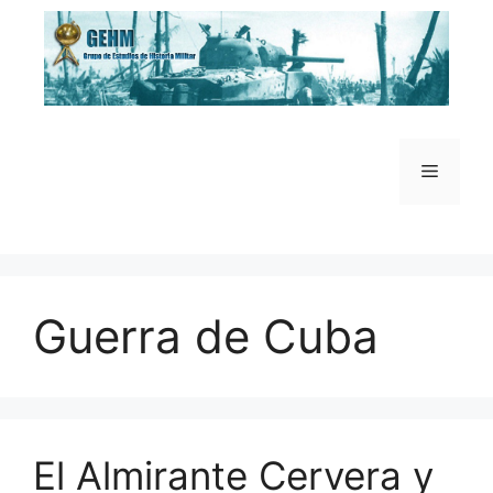
Saltar
al
contenido
Menú
Guerra de Cuba
El Almirante Cervera y