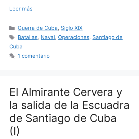
Leer más
Categorías
Guerra de Cuba
,
Siglo XIX
Etiquetas
Batallas
,
Naval
,
Operaciones
,
Santiago de
Cuba
1 comentario
El Almirante Cervera y
la salida de la Escuadra
de Santiago de Cuba
(I)