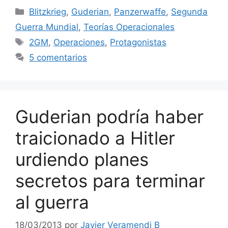
Categorías
Blitzkrieg
,
Guderian
,
Panzerwaffe
,
Segunda
Guerra Mundial
,
Teorías Operacionales
Etiquetas
2GM
,
Operaciones
,
Protagonistas
5 comentarios
Guderian podría haber
traicionado a Hitler
urdiendo planes
secretos para terminar
al guerra
18/03/2013
por
Javier Veramendi B