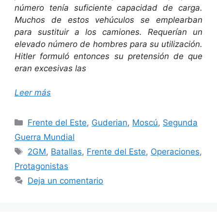
número tenía suficiente capacidad de carga.
Muchos de estos vehúculos se emplearban
para sustituir a los camiones. Requerían un
elevado número de hombres para su utilización.
Hitler formuló entonces su pretensión de que
eran excesivas las
Leer más
Categorías
Frente del Este
,
Guderian
,
Moscú
,
Segunda
Guerra Mundial
Etiquetas
2GM
,
Batallas
,
Frente del Este
,
Operaciones
,
Protagonistas
Deja un comentario