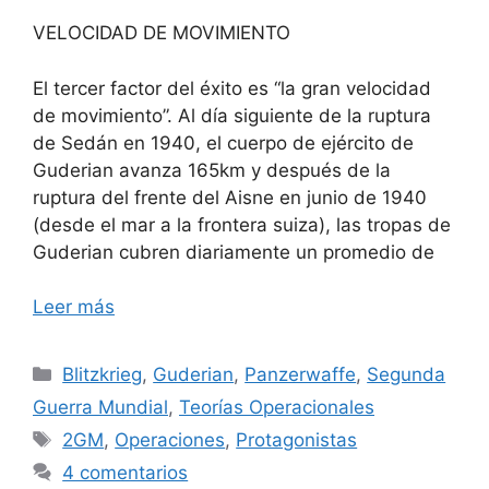
VELOCIDAD DE MOVIMIENTO
El tercer factor del éxito es “la gran velocidad
de movimiento”. Al día siguiente de la ruptura
de Sedán en 1940, el cuerpo de ejército de
Guderian avanza 165km y después de la
ruptura del frente del Aisne en junio de 1940
(desde el mar a la frontera suiza), las tropas de
Guderian cubren diariamente un promedio de
Leer más
Categorías
Blitzkrieg
,
Guderian
,
Panzerwaffe
,
Segunda
Guerra Mundial
,
Teorías Operacionales
Etiquetas
2GM
,
Operaciones
,
Protagonistas
4 comentarios