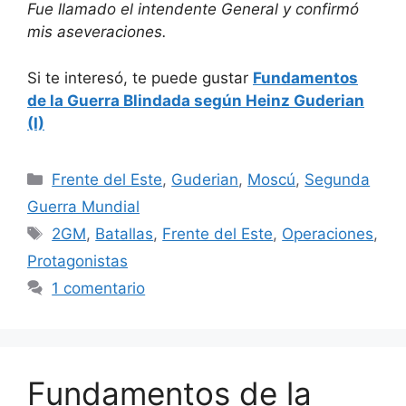
Fue llamado el intendente General y confirmó
mis aseveraciones.
Si te interesó, te puede gustar
Fundamentos
de la Guerra Blindada según Heinz Guderian
(I)
Categorías
Frente del Este
,
Guderian
,
Moscú
,
Segunda
Guerra Mundial
Etiquetas
2GM
,
Batallas
,
Frente del Este
,
Operaciones
,
Protagonistas
1 comentario
Fundamentos de la