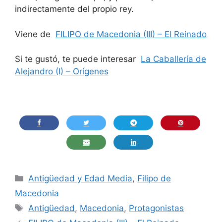
indirectamente del propio rey.
Viene de
FILIPO de Macedonia (III) – El Reinado
Si te gustó, te puede interesar
La Caballería de
Alejandro (I) – Orígenes
Categorías
Antigüedad y Edad Media
,
Filipo de
Macedonia
Etiquetas
Antigüedad
,
Macedonia
,
Protagonistas