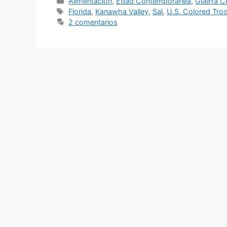
Categorías
Alimentación
,
Edad Contemporanea
,
Guerra Ci
Etiquetas
Florida
,
Kanawha Valley
,
Sal
,
U.S. Colored Tro
2 comentarios