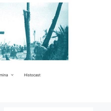
amina
Histocast