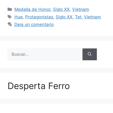
Categorías
Medalla de Honor
,
Siglo XX
,
Vietnam
Etiquetas
Hue
,
Protagonistas
,
Siglo XX
,
Tet
,
Vietnam
Deja un comentario
Buscar:
Desperta Ferro