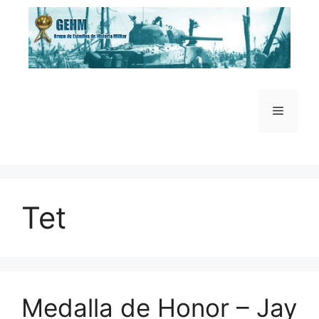
Saltar
al
contenido
Menú
Tet
Medalla de Honor – Jay