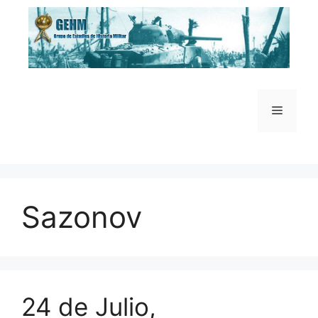
Saltar
al
contenido
Menú
Sazonov
24 de Julio,