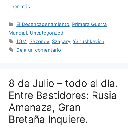
Leer más
Categorías
El Desencadenamiento
,
Primera Guerra
Mundial
,
Uncategorized
Etiquetas
1GM
,
Sazonov
,
Szápary
,
Yanushkevich
Deja un comentario
8 de Julio – todo el día.
Entre Bastidores: Rusia
Amenaza, Gran
Bretaña Inquiere.