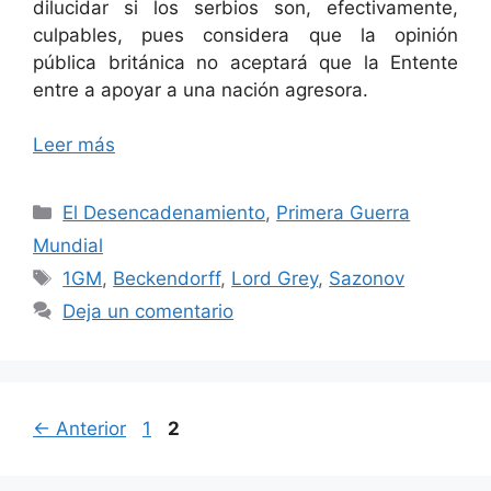
dilucidar si los serbios son, efectivamente,
culpables, pues considera que la opinión
pública británica no aceptará que la Entente
entre a apoyar a una nación agresora.
Leer más
Categorías
El Desencadenamiento
,
Primera Guerra
Mundial
Etiquetas
1GM
,
Beckendorff
,
Lord Grey
,
Sazonov
Deja un comentario
Página
Página
←
Anterior
1
2