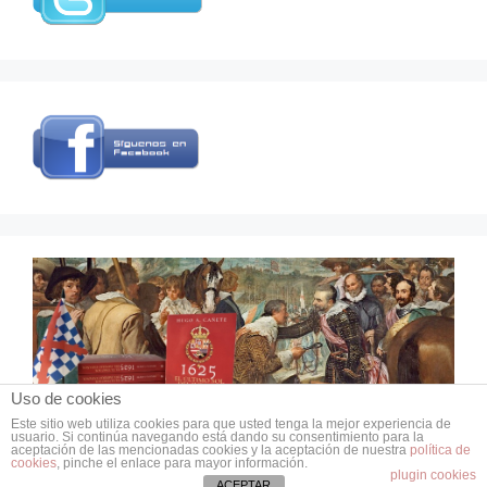
Uso de cookies
Este sitio web utiliza cookies para que usted tenga la mejor experiencia de
usuario. Si continúa navegando está dando su consentimiento para la
© 2026 Grupo de Estudios de Historia Militar
aceptación de las mencionadas cookies y la aceptación de nuestra
política de
cookies
, pinche el enlace para mayor información.
• Creado con
GeneratePress
plugin cookies
ACEPTAR