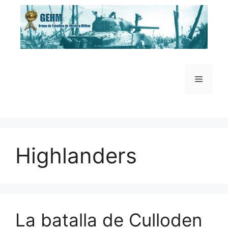
Saltar
al
contenido
Menú
Highlanders
La batalla de Culloden