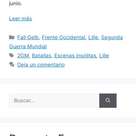
junio.
Leer más
Categorías
Fall Gelb
,
Frente Occidental
,
Lille
,
Segunda
Guerra Mundial
Etiquetas
2GM
,
Batallas
,
Escenas insólitas
,
Lille
Deja un comentario
Buscar: