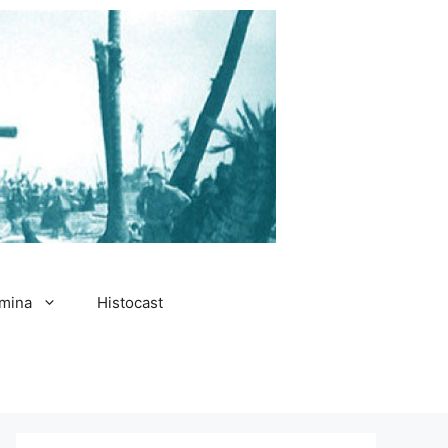
amina
Histocast