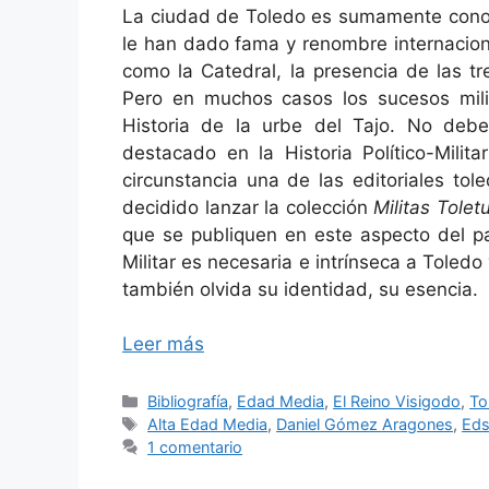
La ciudad de Toledo es sumamente conocid
le han dado fama y renombre internacio
como la Catedral, la presencia de las tr
Pero en muchos casos los sucesos milit
Historia de la urbe del Tajo. No de
destacado en la Historia Político-Mili
circunstancia una de las editoriales to
decidido lanzar la colección
Militas Tole
que se publiquen en este aspecto del pa
Militar es necesaria e intrínseca a Toledo 
también olvida su identidad, su esencia.
Leer más
Categorías
Bibliografía
,
Edad Media
,
El Reino Visigodo
,
To
Etiquetas
Alta Edad Media
,
Daniel Gómez Aragones
,
Eds
1 comentario