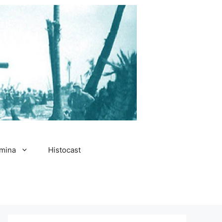
amina
Histocast